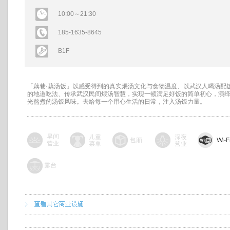
10:00～21:30
185-1635-8645
B1F
「藕巷·藕汤饭」以感受得到的真实煨汤文化与食物温度、以武汉人喝汤配
的地道吃法、传承武汉民间煨汤智慧，实现一顿满足好饭的简单初心，演
光熬煮的汤饭风味。去给每一个用心生活的日常，注入汤饭力量。