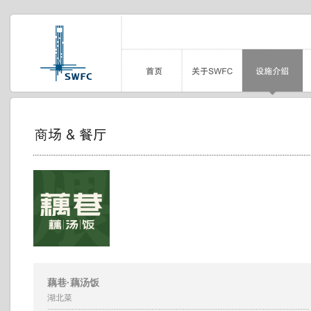
藕巷·藕汤饭
湖北菜